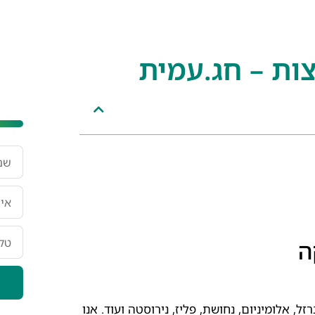
ות – חג.עמית
ונ
ה
ל, אלומיניום, נחושת, פליז, נירוסטה ועוד. אנו