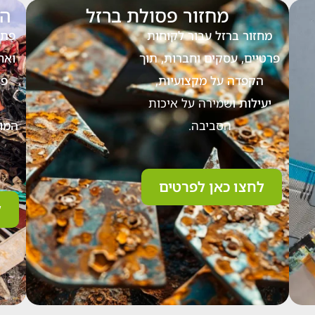
מחזור פסולת ברזל
הש
מחזור ברזל עבור לקוחות
פתר
פרטיים, עסקים וחברות, תוך
ואח
הקפדה על מקצועיות,
פת
יעילות ו
שמירה על איכות
הסביבה.
המות
לחצו כאן לפרטים
ל